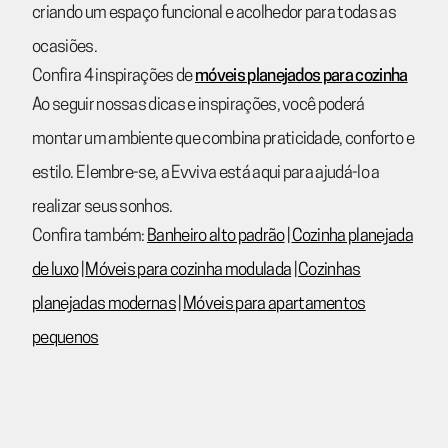
criando um espaço funcional e acolhedor para todas as
ocasiões.
Confira 4 inspirações de
móveis planejados para cozinha
Ao seguir nossas dicas e inspirações, você poderá
montar um ambiente que combina praticidade, conforto e
estilo. E lembre-se, a Evviva está aqui para ajudá-lo a
realizar seus sonhos.
Confira também:
Banheiro alto padrão
|
Cozinha planejada
de luxo
|
Móveis para cozinha modulada
|
Cozinhas
planejadas modernas
|
Móveis para apartamentos
pequenos