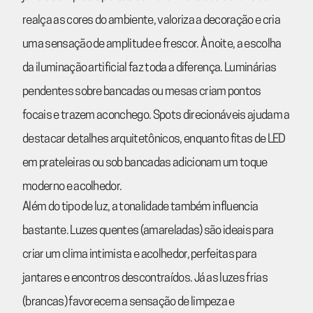
realça as cores do ambiente, valoriza a decoração e cria
uma sensação de amplitude e frescor. À noite, a escolha
da iluminação artificial faz toda a diferença. Luminárias
pendentes sobre bancadas ou mesas criam pontos
focais e trazem aconchego. Spots direcionáveis ajudam a
destacar detalhes arquitetônicos, enquanto fitas de LED
em prateleiras ou sob bancadas adicionam um toque
moderno e acolhedor.
Além do tipo de luz, a tonalidade também influencia
bastante. Luzes quentes (amareladas) são ideais para
criar um clima intimista e acolhedor, perfeitas para
jantares e encontros descontraídos. Já as luzes frias
(brancas) favorecem a sensação de limpeza e