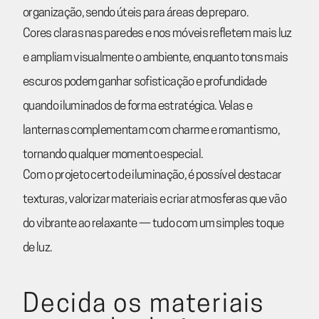
organização, sendo úteis para áreas de preparo.
Cores claras nas paredes e nos móveis refletem mais luz
e ampliam visualmente o ambiente, enquanto tons mais
escuros podem ganhar sofisticação e profundidade
quando iluminados de forma estratégica. Velas e
lanternas complementam com charme e romantismo,
tornando qualquer momento especial.
Com o projeto certo de iluminação, é possível destacar
texturas, valorizar materiais e criar atmosferas que vão
do vibrante ao relaxante — tudo com um simples toque
de luz.
Decida os materiais