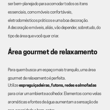
ser bem-planejado para acomodar todos os itens
essenciais, como móveis confortáveis,
eletrodomésticos práticos e uma boa decoração.
A decoração e móveis, aliás, vão depender, sobretudo, do
tipo de área que você quer criar.
Área gourmet de relaxamento
Para quem busca um espaço mais tranquilo, uma área
gourmet de relaxamento é perfeita.
Utilize
espreguiçadeiras, futons, redes e almofadas
para criar um ambiente acolhedor. Elementos como velas
aromáticas e fontes de água aumentam a sensação de