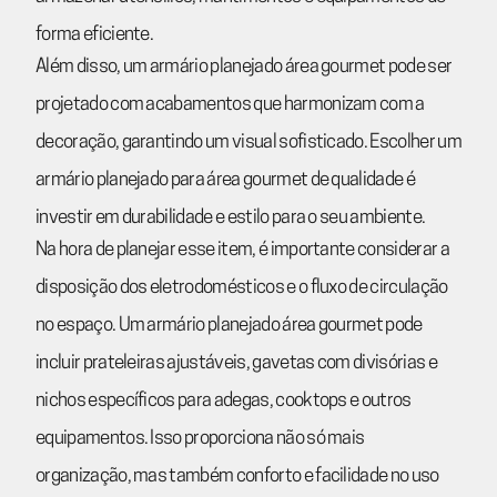
forma eficiente.
Além disso, um armário planejado área gourmet pode ser
projetado com acabamentos que harmonizam com a
decoração, garantindo um visual sofisticado. Escolher um
armário planejado para área gourmet de qualidade é
investir em durabilidade e estilo para o seu ambiente.
Na hora de planejar esse item, é importante considerar a
disposição dos eletrodomésticos e o fluxo de circulação
no espaço. Um armário planejado área gourmet pode
incluir prateleiras ajustáveis, gavetas com divisórias e
nichos específicos para adegas, cooktops e outros
equipamentos. Isso proporciona não só mais
organização, mas também conforto e facilidade no uso