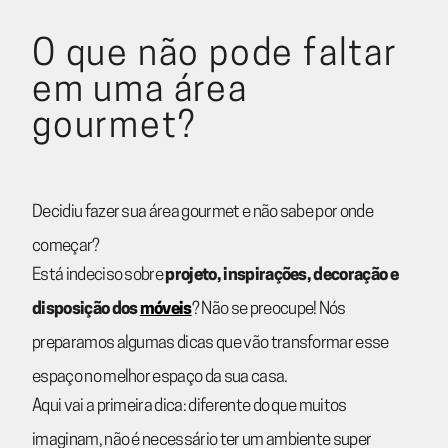
O que não pode faltar
em uma área
gourmet?
Decidiu fazer sua área gourmet e não sabe por onde
começar?
Está indeciso sobre
projeto, inspirações, decoração e
disposição dos
móveis
? Não se preocupe! Nós
preparamos algumas dicas que vão transformar esse
espaço no melhor espaço da sua casa.
Aqui vai a primeira dica: diferente do que muitos
imaginam, não é necessário ter um ambiente super