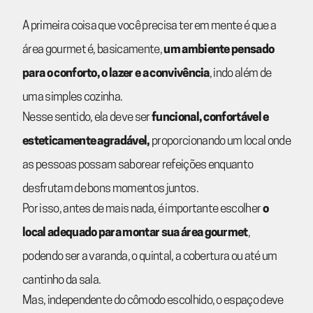
A primeira coisa que você precisa ter em mente é que a
área gourmet é, basicamente,
um ambiente pensado
para o conforto, o lazer e a convivência
, indo além de
uma simples cozinha.
Nesse sentido, ela deve ser
funcional, confortável e
esteticamente agradável,
proporcionando um local onde
as pessoas possam saborear refeições enquanto
desfrutam de bons momentos juntos.
Por isso, antes de mais nada, é importante escolher
o
local adequado para montar sua área gourmet
,
podendo ser a varanda, o quintal, a cobertura ou até um
cantinho da sala.
Mas, independente do cômodo escolhido, o espaço deve