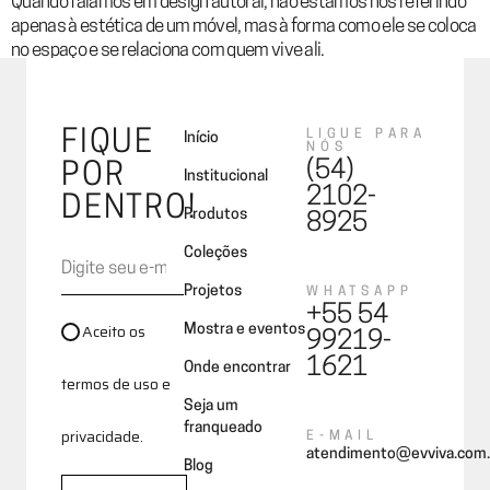
Quando falamos em design autoral, não estamos nos referindo
apenas à estética de um móvel, mas à forma como ele se coloca
no espaço e se relaciona com quem vive ali.
FIQUE
LIGUE PARA
Início
NÓS
(54)
POR
Institucional
2102-
DENTRO!
Produtos
8925
Coleções
Projetos
WHATSAPP
+55 54
Aceito os
Mostra e eventos
99219-
1621
Onde encontrar
termos de uso e
Seja um
franqueado
privacidade.
E-MAIL
atendimento@evviva.com.
Blog