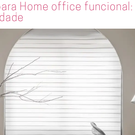
ara Home office funcional:
Coleções
Projetos
Onde encontrar
Seja um franqueado
idade