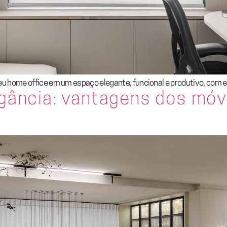
home office em um espaço elegante, funcional e produtivo, com ex
egância: vantagens dos mó