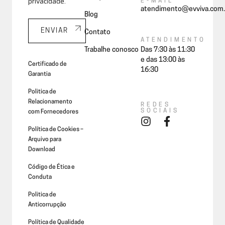
privacidade.
E-MAIL
atendimento@evviva.com.
Blog
ENVIAR
Contato
ATENDIMENTO
Trabalhe conosco
Das 7:30 às 11:30
e das 13:00 às
Certificado de
16:30
Garantia
Politica de
Relacionamento
REDES
SOCIAIS
com Fornecedores
Política de Cookies –
Arquivo para
Download
Código de Ética e
Conduta
Politica de
Anticorrupção
Política de Qualidade