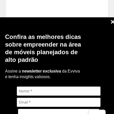
Confira as melhores dicas
sobre empreender na área
de móveis planejados de
Uma empresa:
alto padrão
Política de Privacidade
© 2025. Todos os direitos reservados.
Assine a
newsletter exclusiva
da Evviva
e tenha insights valiosos.