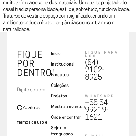
muito além da escolha dos materiais. Um quarto projetado de
casal traduz personalidade, estilo e, sobretudo, funcionalidade.
Trata-se de vestir o espaço com significado, criando um
ambiente onde conforto e elegância se encontram com
naturalidade.
FIQUE
LIGUE PARA
Início
NÓS
(54)
POR
Institucional
2102-
DENTRO!
Produtos
8925
Coleções
Projetos
WHATSAPP
+55 54
Aceito os
Mostra e eventos
99219-
1621
Onde encontrar
termos de uso e
Seja um
franqueado