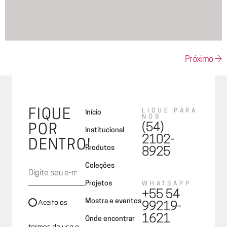
Próximo
→
FIQUE
LIGUE PARA
Início
NÓS
(54)
POR
Institucional
2102-
DENTRO!
Produtos
8925
Coleções
Projetos
WHATSAPP
+55 54
Aceito os
Mostra e eventos
99219-
1621
Onde encontrar
termos de uso e