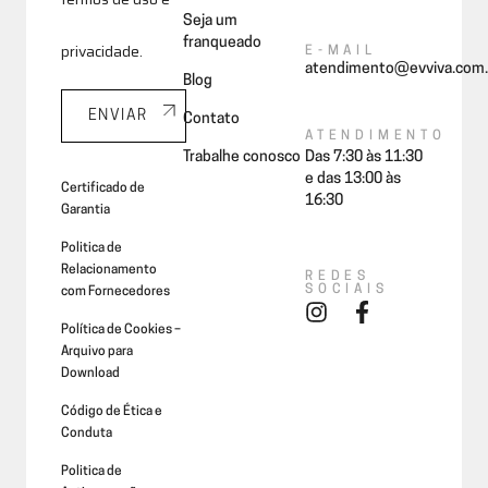
Seja um
franqueado
privacidade.
E-MAIL
atendimento@evviva.com.
Blog
ENVIAR
Contato
ATENDIMENTO
Trabalhe conosco
Das 7:30 às 11:30
e das 13:00 às
Certificado de
16:30
Garantia
Politica de
Relacionamento
REDES
SOCIAIS
com Fornecedores
Política de Cookies –
Arquivo para
Download
Código de Ética e
Conduta
Politica de