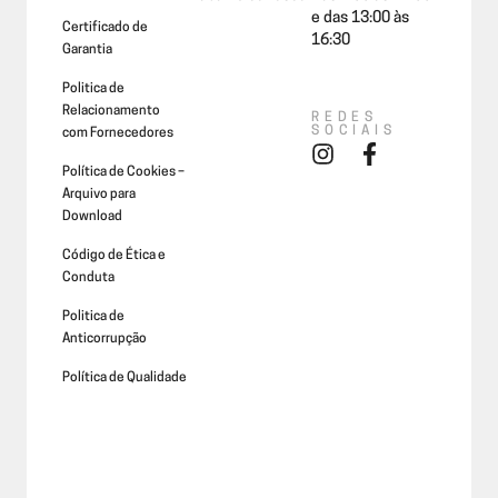
e das 13:00 às
Certificado de
16:30
Garantia
Politica de
Relacionamento
REDES
SOCIAIS
com Fornecedores
Política de Cookies –
Arquivo para
Download
Código de Ética e
Conduta
Politica de
Anticorrupção
Política de Qualidade