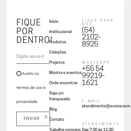
FIQUE
LIGUE PARA
Início
NÓS
(54)
POR
Institucional
2102-
DENTRO!
Produtos
8925
Coleções
Projetos
WHATSAPP
+55 54
Aceito os
Mostra e eventos
99219-
1621
Onde encontrar
termos de uso e
Seja um
franqueado
privacidade.
E-MAIL
atendimento@evviva.com.
Blog
ENVIAR
Contato
ATENDIMENTO
Trabalhe conosco
Das 7:30 às 11:30