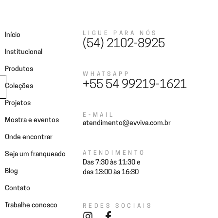
Coleções
Projetos
Onde encontrar
Seja um franqueado
LIGUE PARA NÓS
Início
(54) 2102-8925
Institucional
Produtos
WHATSAPP
+55 54 99219-1621
Coleções
Projetos
E-MAIL
Mostra e eventos
atendimento@evviva.com.br
Onde encontrar
ATENDIMENTO
Seja um franqueado
Das 7:30 às 11:30 e
Blog
das 13:00 às 16:30
Contato
Trabalhe conosco
REDES SOCIAIS