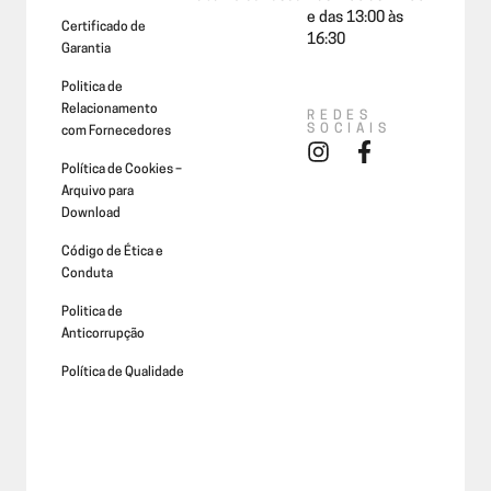
e das 13:00 às
Certificado de
16:30
Garantia
Politica de
Relacionamento
REDES
SOCIAIS
com Fornecedores
Política de Cookies –
Arquivo para
Download
Código de Ética e
Conduta
Politica de
Anticorrupção
Política de Qualidade