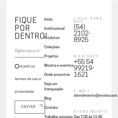
FIQUE
LIGUE PARA
Início
NÓS
(54)
POR
Institucional
2102-
DENTRO!
Produtos
8925
Coleções
Projetos
WHATSAPP
+55 54
Aceito os
Mostra e eventos
99219-
1621
Onde encontrar
termos de uso e
Seja um
franqueado
privacidade.
E-MAIL
atendimento@evviva.com.
Blog
ENVIAR
Contato
ATENDIMENTO
Trabalhe conosco
Das 7:30 às 11:30