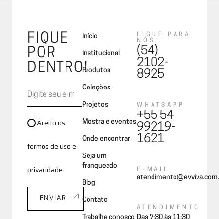
FIQUE
LIGUE PARA
Início
NÓS
(54)
POR
Institucional
2102-
DENTRO!
Produtos
8925
Coleções
Projetos
WHATSAPP
+55 54
Aceito os
Mostra e eventos
99219-
1621
Onde encontrar
termos de uso e
Seja um
franqueado
privacidade.
E-MAIL
atendimento@evviva.com.
Blog
ENVIAR
Contato
ATENDIMENTO
Trabalhe conosco
Das 7:30 às 11:30