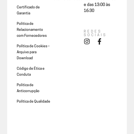
e das 13:00 às
Certificado de
16:30
Garantia
Politica de
Relacionamento
REDES
SOCIAIS
com Fornecedores
Política de Cookies –
Arquivo para
Download
Código de Ética e
Conduta
Politica de
Anticorrupção
Política de Qualidade