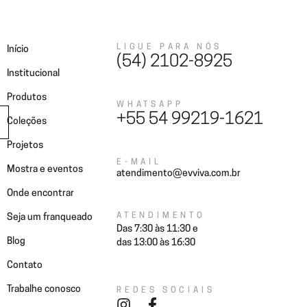
Coleções
Projetos
Onde encontrar
Seja um franqueado
LIGUE PARA NÓS
Início
(54) 2102-8925
Institucional
Produtos
WHATSAPP
+55 54 99219-1621
Coleções
Projetos
E-MAIL
Mostra e eventos
atendimento@evviva.com.br
Onde encontrar
ATENDIMENTO
Seja um franqueado
Das 7:30 às 11:30 e
Blog
das 13:00 às 16:30
Contato
Trabalhe conosco
REDES SOCIAIS