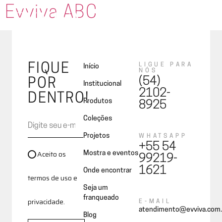
Evviva ABC
FIQUE
LIGUE PARA
Início
NÓS
(54)
POR
Institucional
2102-
DENTRO!
Produtos
8925
Coleções
Projetos
WHATSAPP
+55 54
Aceito os
Mostra e eventos
99219-
1621
Onde encontrar
termos de uso e
Seja um
franqueado
privacidade.
E-MAIL
atendimento@evviva.com.
Blog