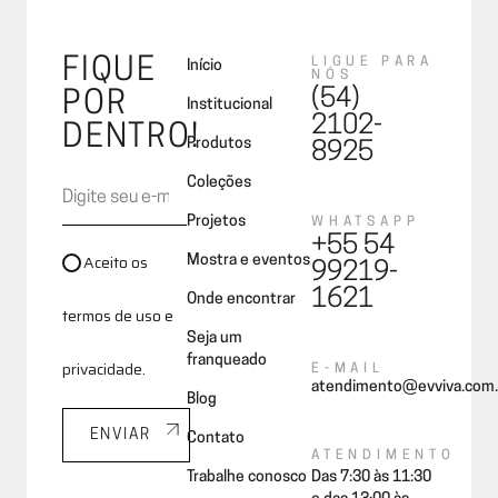
FIQUE
LIGUE PARA
Início
NÓS
(54)
POR
Institucional
2102-
DENTRO!
Produtos
8925
Coleções
Projetos
WHATSAPP
+55 54
Aceito os
Mostra e eventos
99219-
1621
Onde encontrar
termos de uso e
Seja um
franqueado
privacidade.
E-MAIL
atendimento@evviva.com.
Blog
ENVIAR
Contato
ATENDIMENTO
Trabalhe conosco
Das 7:30 às 11:30