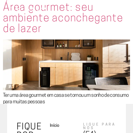
Área gourmet: seu
ambiente aconchegante
de lazer
Ter uma área gourmet em casa se tornou um sonho de consumo
para muitas pessoas
FIQUE
LIGUE PARA
Início
NÓS