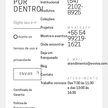
(54)
POR
Institucional
2102-
DENTRO!
Produtos
8925
Coleções
Projetos
WHATSAPP
+55 54
Aceito os
Mostra e eventos
99219-
1621
Onde encontrar
termos de uso e
Seja um
franqueado
privacidade.
E-MAIL
atendimento@evviva.com.
Blog
ENVIAR
Contato
ATENDIMENTO
Trabalhe conosco
Das 7:30 às 11:30
e das 13:00 às
Certificado de
16:30
Garantia
Politica de