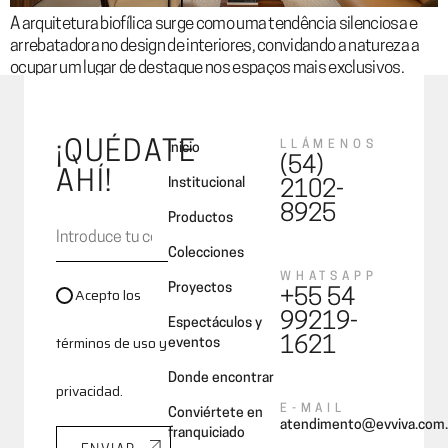
A arquitetura biofílica surge como uma tendência silenciosa e
arrebatadora no design de interiores, convidando a natureza a
ocupar um lugar de destaque nos espaços mais exclusivos.
¡QUÉDATE
LLÁMENOS
Inicio
(54)
AHÍ!
Institucional
2102-
8925
Productos
Colecciones
WHATSAPP
Proyectos
Acepto los
+55 54
99219-
Espectáculos y
términos de uso y
1621
eventos
Donde encontrar
privacidad.
E-MAIL
Conviértete en
atendimento@evviva.com.
franquiciado