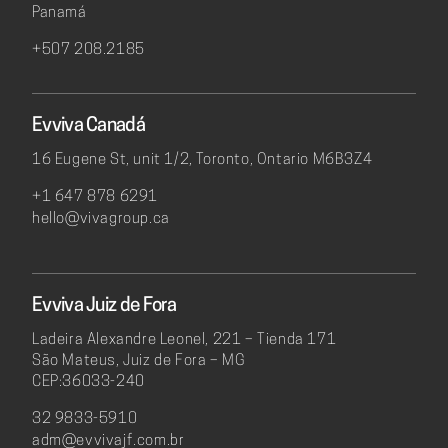
Panamá
+507 208.2185
Evviva Canadá
16 Eugene St, unit 1/2, Toronto, Ontario M6B3Z4
+1 647 878 6291
hello@vivagroup.ca
Evviva Juiz de Fora
Ladeira Alexandre Leonel, 221 – Tienda 171
São Mateus, Juiz de Fora – MG
CEP:36033-240
32 9833-5910
adm@evvivajf.com.br