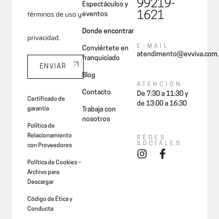
99219-
Espectáculos y
términos de uso y
1621
eventos
Donde encontrar
privacidad.
E-MAIL
Conviértete en
atendimento@evviva.com.
franquiciado
ENVIAR
Blog
ATENCIÓN
Contacto
De 7:30 a 11:30 y
Certificado de
de 13:00 a 16:30
garantía
Trabaja con
nosotros
Política de
Relacionamiento
REDES
SOCIALES
con Proveedores
Política de Cookies –
Archivo para
Descargar
Código de Ética y
Conducta