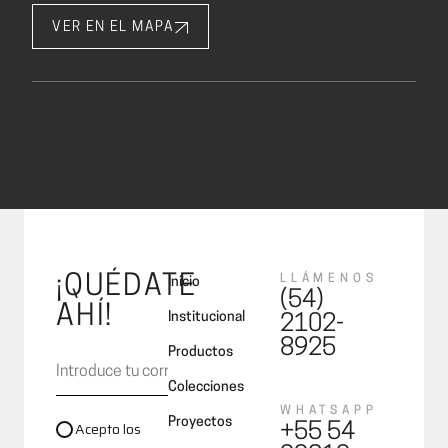
VER EN EL MAPA
¡QUÉDATE
LLÁMENOS
Inicio
(54)
AHÍ!
Institucional
2102-
8925
Productos
Colecciones
WHATSAPP
Proyectos
Acepto los
+55 54