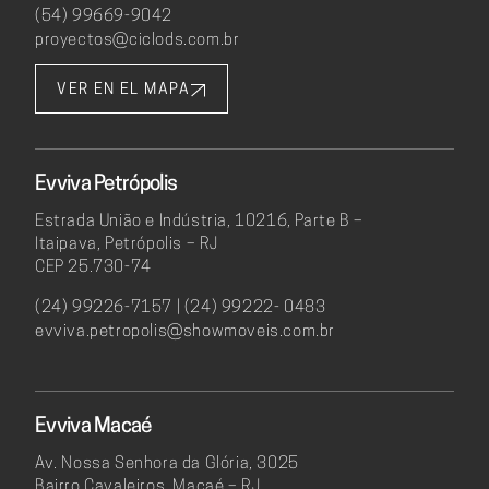
(54) 99669-9042
proyectos@ciclods.com.br
VER EN EL MAPA
Evviva Petrópolis
Estrada União e Indústria, 10216, Parte B –
Itaipava, Petrópolis – RJ
CEP 25.730-74
(24) 99226-7157 | (24) 99222- 0483
evviva.petropolis@showmoveis.com.br
Evviva Macaé
Av. Nossa Senhora da Glória, 3025
Bairro Cavaleiros, Macaé – RJ