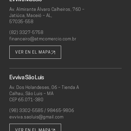
Av. Almirante Álvaro Calheiros, 760 –
Jatiúca, Maceió – AL,
57035-558
(82) 3327-5758
financeiro@atmcomercio.com.br
VER EN EL MAPA
Evviva São Luis
Av. Dos Holandeses, 06 – Tienda A
Calhau, São Luis – MA
CEP 65.071-380
(98) 3302-5585 / 98465-9806
evviva.saoluis@gmail.com
VER EN EL MAPA