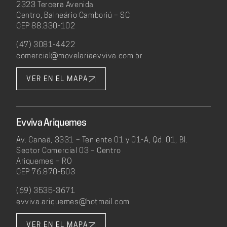
2323 Tercera Avenida
Centro, Balneário Camboriú – SC
CEP 88.330-102
(47) 3081-4422
comercial@movelariaevviva.com.br
VER EN EL MAPA
Evviva Ariquemes
Av. Canaã, 3331 – Teniente 01 y 01-A, Qd. 01, Bl.
Sector Comercial 03 – Centro
Ariquemes – RO
CEP 76.870-503
(69) 3535-3671
evviva.ariquemes@hotmail.com
VER EN EL MAPA