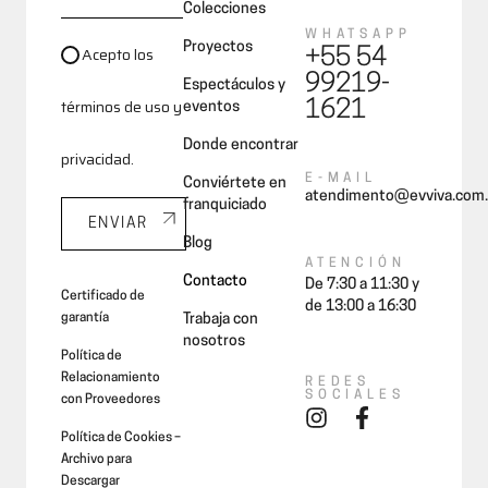
Colecciones
WHATSAPP
Proyectos
Acepto los
+55 54
99219-
Espectáculos y
términos de uso y
1621
eventos
Donde encontrar
privacidad.
E-MAIL
Conviértete en
atendimento@evviva.com.
franquiciado
ENVIAR
Blog
ATENCIÓN
Contacto
De 7:30 a 11:30 y
Certificado de
de 13:00 a 16:30
garantía
Trabaja con
nosotros
Política de
Relacionamiento
REDES
SOCIALES
con Proveedores
Política de Cookies –
Archivo para
Descargar