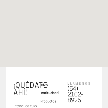
¡QUÉDATE
LLÁMENOS
Inicio
(54)
AHÍ!
Institucional
2102-
8925
Productos